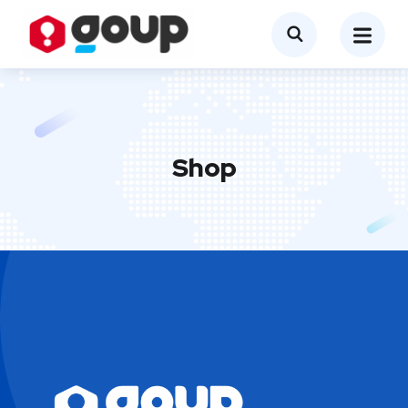
Shop
EVA
WA
Agenda
IA · GOUP · SIEMPRE
DISPONIBLE