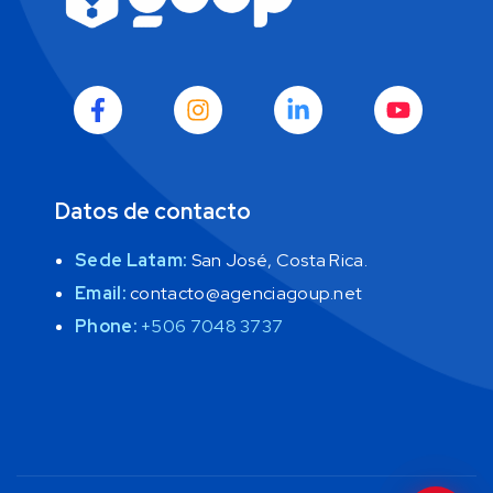
Es un buen día para elevar tu negocio.
Soy EVA, la mente estratégica de GoUp. 
Cuéntame sobre tus objetivos y te daré 
una dirección clara para que tu negocio 
crezca con inteligencia. 
E
Datos de contacto
Sede Latam:
San José, Costa Rica.
Email:
contacto@agenciagoup.net
Phone:
+506 7048 3737
GoUp